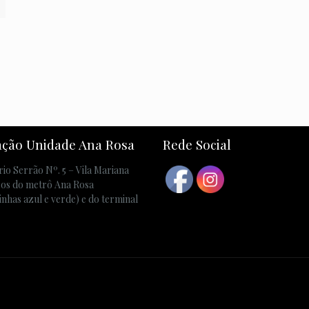
ação Unidade Ana Rosa
Rede Social
io Serrão Nº. 5 – Vila Mariana
os do metrô Ana Rosa
linhas azul e verde) e do terminal