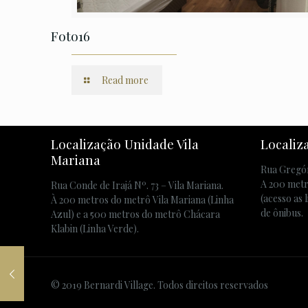
Foto16
Read more
Localização Unidade Vila
Localiz
Mariana
Rua Gregór
A 200 metr
Rua Conde de Irajá Nº. 73 – Vila Mariana.
(acesso as 
À 200 metros do metrô Vila Mariana (Linha
de ônibus.
Azul) e a 500 metros do metrô Chácara
Klabin (Linha Verde).
© 2019 Bernardi Village. Todos direitos reservados